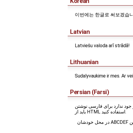
Korean
이번에는 한글로 써보겠습니다
Latvian
Latviešu valoda arī strādā!
Lithuanian
Sudalyvaukime ir mes. Ar ve
Persian (Farsi)
ود ندارد برای فارسی نوشتن
باید از HTML استفاده کنید.
این نمونه یک متن از راست به چپ فارسی است که در HTML نوشته شده تا اعداد 12345 و حروف لاتین ABCDEF در محل خودشان