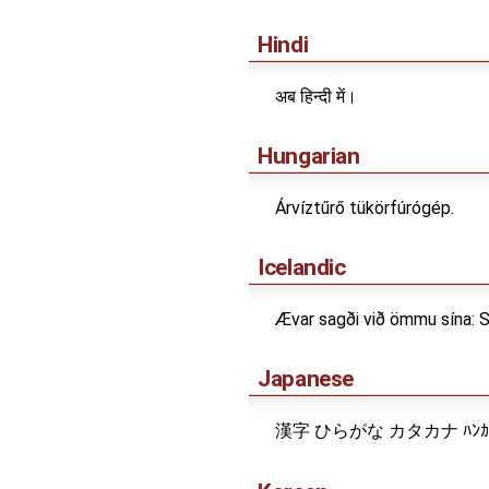
Hindi
अब हिन्दी में।
Hungarian
Árvíztűrő tükörfúrógép.
Icelandic
Ævar sagði við ömmu sína: S
Japanese
漢字 ひらがな カタカナ ﾊﾝｶ