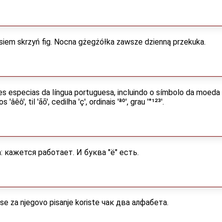
osiem skrzyń fig. Nocna gżegżółka zawsze dzienną przekuka.
s especias da língua portuguesa, incluindo o símbolo da moeda eu
 'âêô', til 'ãõ', cedilha 'ç', ordinais 'ªº', grau '°¹²³'.
 кажется работает. И буква "ё" есть.
a se za njegovo pisanje koriste чак два алфабета.