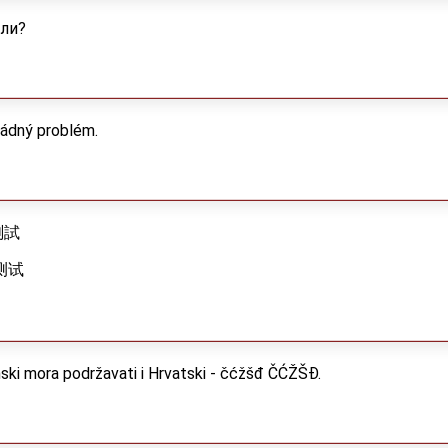
 ли?
žádný problém.
字測試
字测试
nski mora podržavati i Hrvatski - čćžšđ ČĆŽŠĐ.