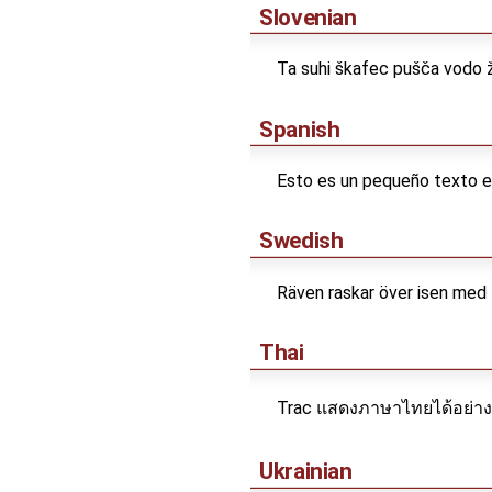
Slovenian
Ta suhi škafec pušča vodo 
Spanish
Esto es un pequeño texto en
Swedish
Räven raskar över isen med 
Thai
Trac แสดงภาษาไทยได้อย่างถ
Ukrainian