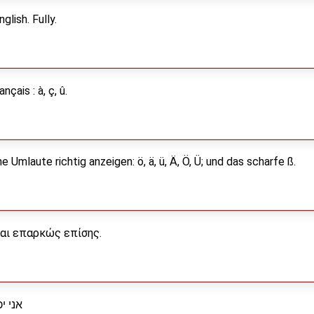
lish. Fully.
nçais : à, ç, û.
Umlaute richtig anzeigen: ö, ä, ü, Ä, Ö, Ü; und das scharfe ß.
αι επαρκώς επίσης.
אני יכ