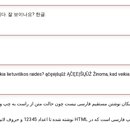
. 잘 보이나요? 한글.
ikia lietuviškos raidės? ąčęėįšųūž ĄČĘĖĮŠŲŪŽ Žinoma, kad veikia
کان نوشتن مستقیم فارسی نیست چون حالت متن از راست به چپ و ج