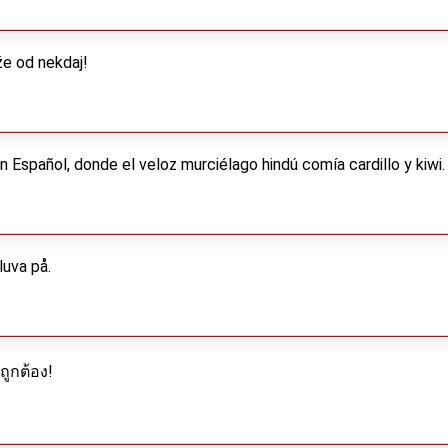
že od nekdaj!
 Español, donde el veloz murciélago hindú comía cardillo y kiwi.
luva på.
ูกต้อง!