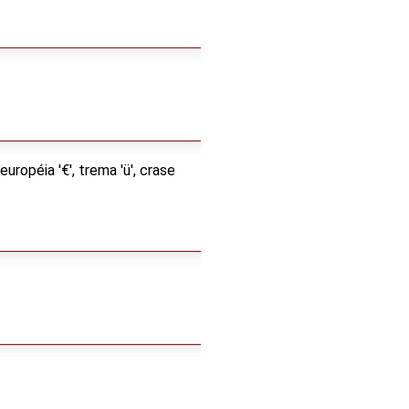
ropéia '€', trema 'ü', crase