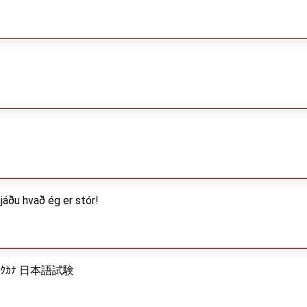
jáðu hvað ég er stór!
ｸｶﾅ 日本語試験