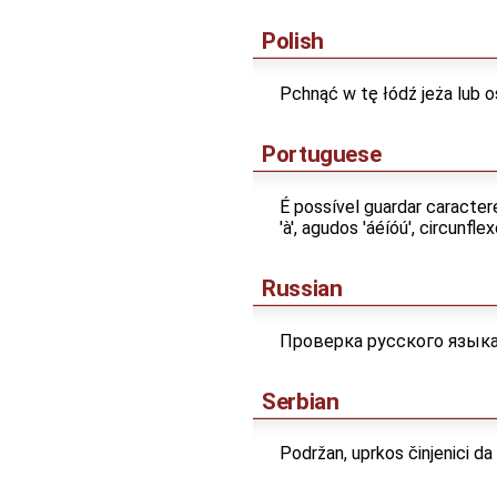
Polish
Pchnąć w tę łódź jeża lub 
Portuguese
É possível guardar caractere
'à', agudos 'áéíóú', circunflexos
Russian
Проверка русского языка:
Serbian
Podržan, uprkos činjenici d