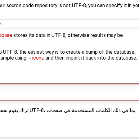
our source code repository is not UTF-8, you can specify it in yo
k
abase
stores its data in UTF-8, otherwise results may be
o UTF-8, the easiest way is to create a dump of the database,
example using
iconv
, and then import it back into the database.
بما في ذلك الكلمات المستخدم