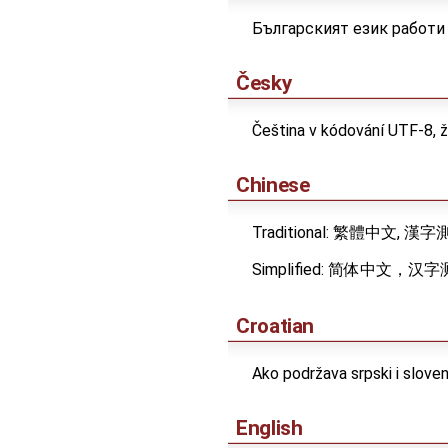
Българският език работи
Česky
Čeština v kódování UTF-8, 
Chinese
Traditional: 繁體中文, 漢
Simplified: 简体中文，汉
Croatian
Ako podržava srpski i slove
English